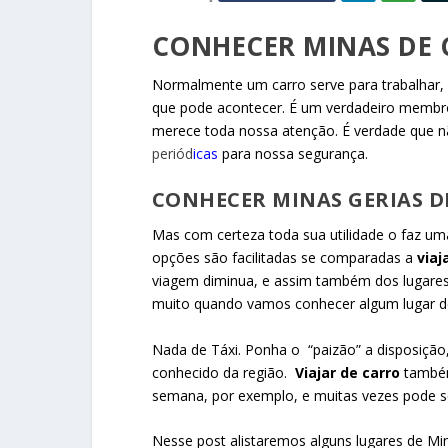
CONHECER MINAS DE
Normalmente um carro serve para trabalhar, 
que pode acontecer. É um verdadeiro membro
merece toda nossa atenção. É verdade que n
periód
icas
para nossa segurança.
CONHECER MINAS GERIAS D
Mas com certeza toda sua utilidade o faz uma
opções são facilitadas se comparadas a
viaj
viagem diminua, e assim também dos lugare
muito quando vamos conhecer algum lugar de
Nada de Táxi. Ponha o “paizão” a disposição
conhecido da região.
Viajar de carro
também 
semana, por exemplo, e muitas vezes pode se
Nesse post alistaremos alguns lugares de Min