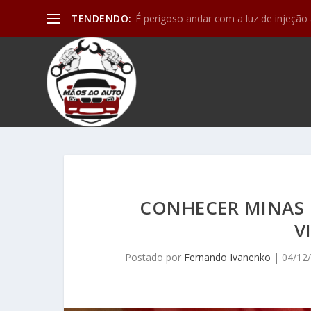
TENDENDO:
Motor de partida (ou arranque) e os de
CONHECER MINAS D
V
Postado por
Fernando Ivanenko
|
04/12