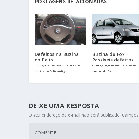
POSTAGENS RELACIONADAS
Defeitos na Buzina
Buzina do Fox –
do Palio
Possíveis defeitos
Conheça os possíveis defeitos na
Conheça alguns dos defeitos da
buzina do Palio antigo
buzina do Fox
DEIXE UMA RESPOSTA
O seu endereço de e-mail não será publicado.
Campos 