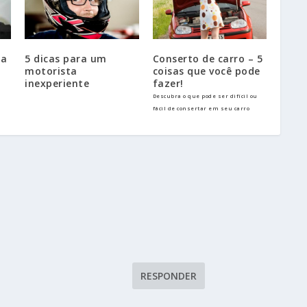
ra
5 dicas para um
Conserto de carro – 5
motorista
coisas que você pode
inexperiente
fazer!
Descubra o que pode ser difícil ou
fácil de consertar em seu carro
RESPONDER