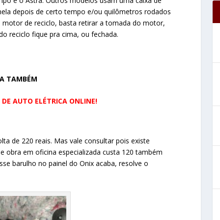
Tipo e o Astra. Outros modelos usam uma caixa de
anela depois de certo tempo e/ou quilômetros rodados
e motor de reciclo, basta retirar a tomada do motor,
 reciclo fique pra cima, ou fechada.
JA TAMBÉM
DE AUTO ELÉTRICA ONLINE!
lta de 220 reais. Mas vale consultar pois existe
e obra em oficina especializada custa 120 também
sse barulho no painel do Onix acaba, resolve o