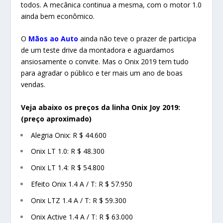
todos. A mecânica continua a mesma, com o motor 1.0
ainda bem econômico.
O
Mãos ao Auto
ainda não teve o prazer de participa
de um teste drive da montadora e aguardamos
ansiosamente o convite. Mas o Onix 2019 tem tudo
para agradar o público e ter mais um ano de boas
vendas.
Veja abaixo os preços da linha Onix Joy 2019:
(preço aproximado)
Alegria Onix: R $ 44.600
Onix LT 1.0: R $ 48.300
Onix LT 1.4: R $ 54.800
Efeito Onix 1.4 A / T: R $ 57.950
Onix
LTZ
1.4 A / T: R $ 59.300
Onix Active 1.4 A / T: R $ 63.000