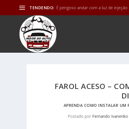
TENDENDO:
Motor de partida (ou arranque) e os de
FAROL ACESO – CO
D
APRENDA COMO INSTALAR UM R
Postado por
Fernando Ivanenko