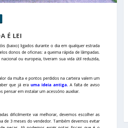
 É LEI
is (baixo) ligados durante o dia em qualquer estrada
pelos donos de oficinas: a queima rápida de lâmpadas.
ional ou europeia, tiveram sua vida útil reduzida,
alor da multa e pontos perdidos na carteira valem um
ber que já era
uma ideia antiga
.
A falta de aviso
 pensar em instalar um acessório auxiliar.
as dificilmente vai melhorar, devemos escolher as
ima de 3 meses do vendedor. Também devemos evitar
 de peças. Ali podemos exigir notas fiscais que é o