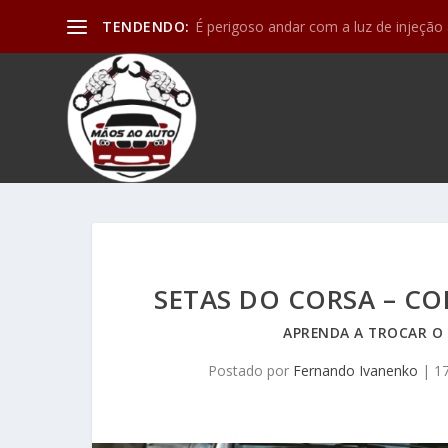
TENDENDO:
Motor de partida (ou arranque) e os de
SETAS DO CORSA – 
APRENDA A TROCAR O
Postado por
Fernando Ivanenko
|
1