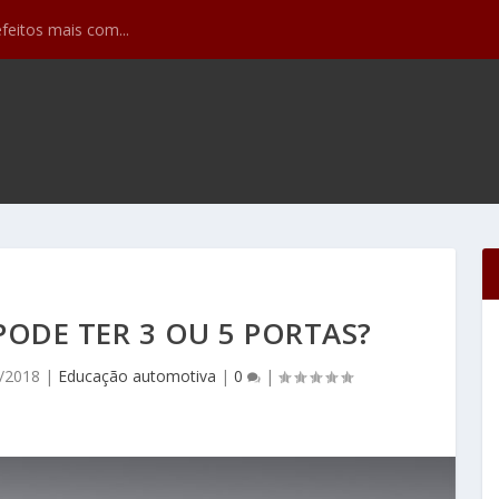
efeitos mais com...
ODE TER 3 OU 5 PORTAS?
/2018
|
Educação automotiva
|
0
|