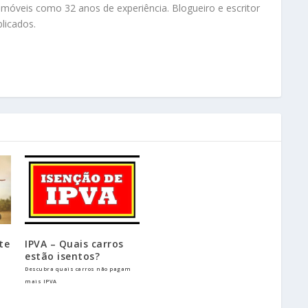
tomóveis como 32 anos de experiência. Blogueiro e escritor
licados.
ite
IPVA – Quais carros
estão isentos?
Descubra quais carros não pagam
mais IPVA