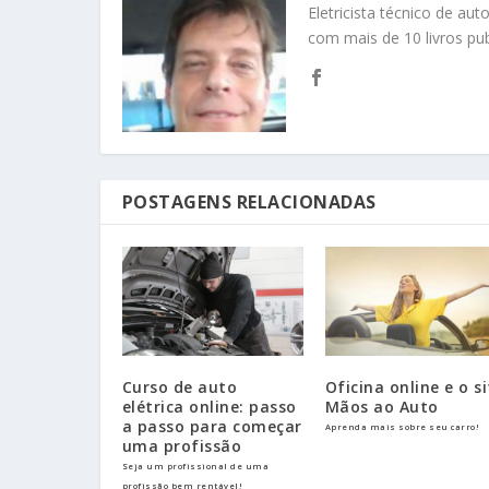
Eletricista técnico de au
com mais de 10 livros pub
POSTAGENS RELACIONADAS
Curso de auto
Oficina online e o s
elétrica online: passo
Mãos ao Auto
a passo para começar
Aprenda mais sobre seu carro!
uma profissão
Seja um profissional de uma
profissão bem rentável!