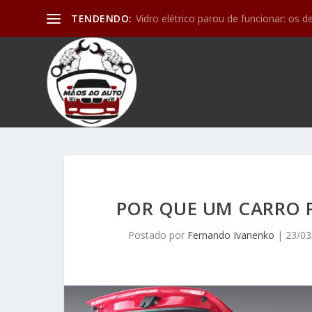
TENDENDO:
Vidro elétrico parou de funcionar: os d
POR QUE UM CARRO P
Postado por
Fernando Ivanenko
|
23/03