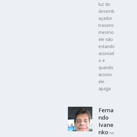
luz do
desemb
açador
traseiro
mesmo
ele não
estando
acionad
o e
quando
aciono
ele
apaga
Ferna
ndo
Ivane
nko
no