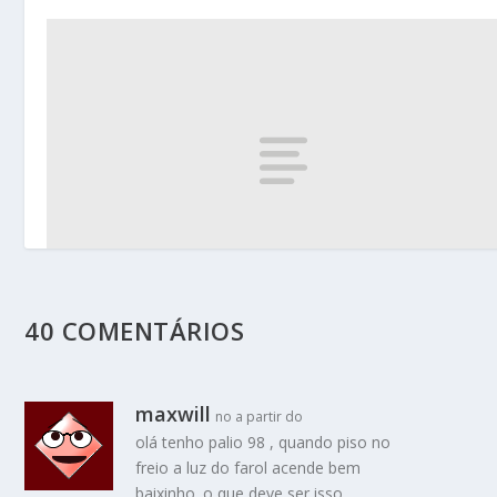
40 COMENTÁRIOS
Códigos no painel da Spin: tabela com o significado d
luzes
Conheça os significados de números que aparecem no painel da Spin
maxwill
no a partir do
olá tenho palio 98 , quando piso no
freio a luz do farol acende bem
baixinho. o que deve ser isso