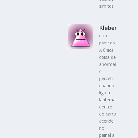
sim tds
Kleber
no a
partir do
A única
coisa de
anormal
q
percebi
quando
ligo a
lanterna
dentro
do carro
acende
no
painel a