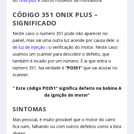
do
Onix plus
e outros modelos da montadora.
CÓDIGO 351 ONIX PLUS –
SIGNIFICADO
Neste caso o numero 351 pode não aparecer no
painel, mas vai uma outra luz acende por causa dele:
a
de luz de injeção
o
u verificação do motor. Neste caso
usamos um scanner para descobrir o defeito, que
também é incado por um número. É ai que entra o
número 351. Na verdade é
“PO351”
que vai acusar no
scanner.
” Este código PO351″ significa defeito na bobina A
da ignição do motor”
SINTOMAS
Mas pessoal, é muito provável que o motor do carro
fica ruim, falhando ou com outros defeitos como a lista
abaixo.