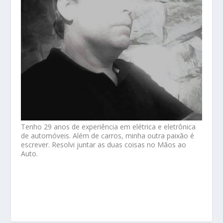
Tenho 29 anos de experiência em elétrica e eletrônica
de automóveis. Além de carros, minha outra paixão é
escrever. Resolvi juntar as duas coisas no Mãos ao
Auto.