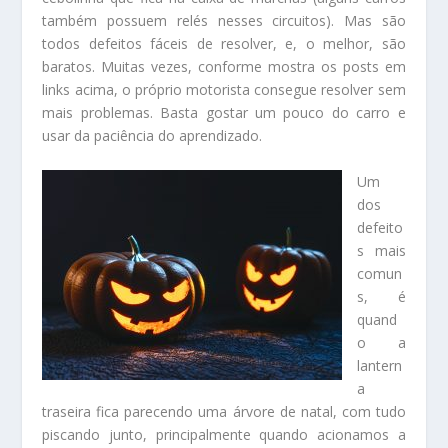
também possuem relés nesses circuitos). Mas são
todos defeitos fáceis de resolver, e, o melhor, são
baratos. Muitas vezes, conforme mostra os posts em
links acima, o próprio motorista consegue resolver sem
mais problemas. Basta gostar um pouco do carro e
usar da paciência do aprendizado.
Um
dos
defeito
s mais
comun
s, é
quand
o a
lantern
a
traseira fica parecendo uma árvore de natal, com tudo
piscando junto, principalmente quando acionamos a