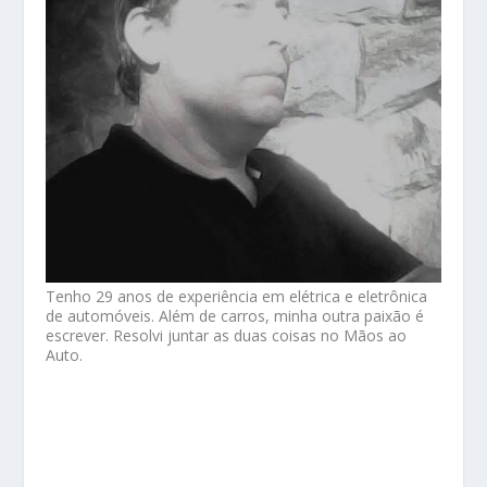
Tenho 29 anos de experiência em elétrica e eletrônica
de automóveis. Além de carros, minha outra paixão é
escrever. Resolvi juntar as duas coisas no Mãos ao
Auto.