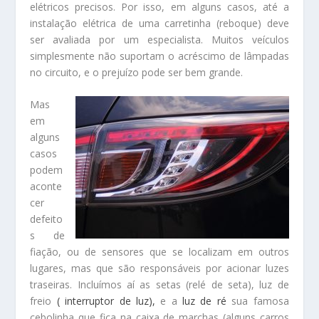
elétricos precisos. Por isso, em alguns casos, até a
instalação elétrica de uma carretinha (reboque) deve
ser avaliada por um especialista. Muitos veículos
simplesmente não suportam o acréscimo de lâmpadas
no circuito, e o prejuízo pode ser bem grande.
Mas
em
alguns
casos
podem
aconte
cer
defeito
s de
fiação, ou de sensores que se localizam em outros
lugares, mas que são responsáveis por acionar luzes
traseiras. Incluímos aí as setas (relé de seta), luz de
freio
( interruptor de luz),
e a
luz de ré
sua famosa
cebolinha que fica na caixa de marchas (alguns carros